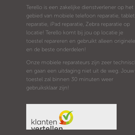
Terello is een zakelijke dienstverlener op het
gebied van mobiele telefoon reparatie, tablet
reparatie, iPad reparatie, Zebra reparatie op
locatie! Terello komt bij jou op locatie je
toestel repareren en gebruikt alleen originel
en de beste onderdelen!
Onze mobiele reparateurs zijn zeer technis
en gaan een uitdaging niet uit de weg. Jouw
toestel zal binnen 30 minuten weer
gebruiksklaar zijn!