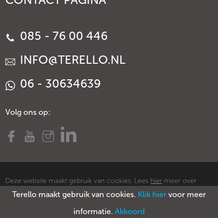
085 - 76 00 446
INFO@TERELLO.NL
06 - 30634639
Volg ons op:
Deze website maakt gebruik van cookies. Lees
hier
meer over
Terello maakt gebruik van cookies.
Klik hier
voor meer
cookies.
© Copyright Terello
Voorwaarden
Privacy policy
Sitemap
informatie.
Akkoord