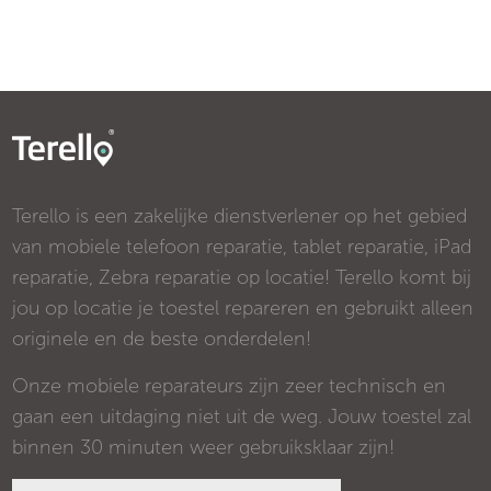
Terello is een zakelijke dienstverlener op het gebied
van mobiele telefoon reparatie, tablet reparatie, iPad
reparatie, Zebra reparatie op locatie! Terello komt bij
jou op locatie je toestel repareren en gebruikt alleen
originele en de beste onderdelen!
Onze mobiele reparateurs zijn zeer technisch en
gaan een uitdaging niet uit de weg. Jouw toestel zal
binnen 30 minuten weer gebruiksklaar zijn!