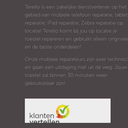
Terello is een zakelijke dienstverlener op het
gebied van mobiele telefoon reparatie, tablet
reparatie, iPad reparatie, Zebra reparatie op
locatie! Terello komt bij jou op locatie je
toestel repareren en gebruikt alleen originel
en de beste onderdelen!
Onze mobiele reparateurs zijn zeer technis
en gaan een uitdaging niet uit de weg. Jouw
toestel zal binnen 30 minuten weer
gebruiksklaar zijn!