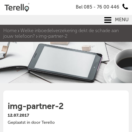
Bel 085 - 76 00 446
MENU
Home
Welke inboedelverzekering dekt de schade aan
jouw telefoon?
img-partner-2
img-partner-2
12.07.2017
Geplaatst in door Terello