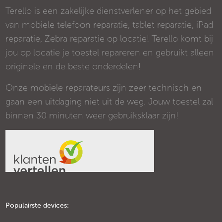
Terello is een zakelijke dienstverlener op het gebied
van mobiele telefoon reparatie, tablet reparatie, iPad
reparatie, Zebra reparatie op locatie! Terello komt bij
jou op locatie je toestel repareren en gebruikt alleen
originele en de beste onderdelen!
Onze mobiele reparateurs zijn zeer technisch en
gaan een uitdaging niet uit de weg. Jouw toestel zal
binnen 30 minuten weer gebruiksklaar zijn!
Populairste devices: