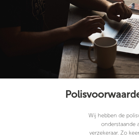
Polisvoorwaard
Wij hebben de poli
onderstaande a
verzekeraar. Zo keert