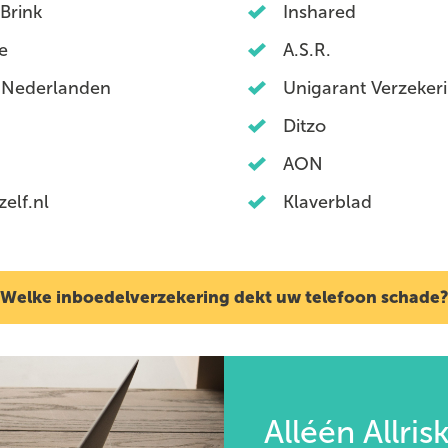
Brink
Inshared
e
A.S.R.
 Nederlanden
Unigarant Verzeker
Ditzo
AON
elf.nl
Klaverblad
Welke inboedelverzekering dekt uw telefoon schade
Alléén Allri