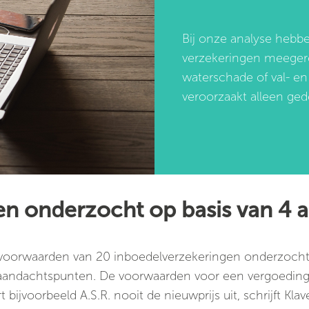
Bij onze analyse hebben
verzekeringen meegere
waterschade of val- en 
veroorzaakt alleen gede
en onderzocht op basis van 4 
svoorwaarden van 20 inboedelverzekeringen onderzocht
andachtspunten. De voorwaarden voor een vergoeding 
 bijvoorbeeld A.S.R. nooit de nieuwprijs uit, schrijft Kla