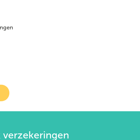
ingen
?
sk verzekeringen