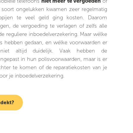
mobiele telefoons
niet meer te vergoeden
of
 soort ongelukken kwamen zeer regelmatig
ppijen te veel geld ging kosten. Daarom
gen, de vergoeding te verlagen of zelfs alle
 de reguliere inboedelverzekering. Maar wélke
ies hebben gedaan, en wélke voorwaarden er
 niet altijd duidelijk. Vaak hebben de
ngepast in hun polisvoorwaarden, maar is er
hter te komen of de reparatiekosten van je
or je inboedelverzekering.
edekt?