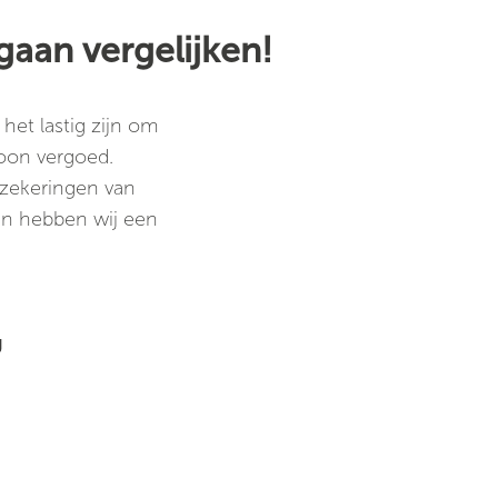
gaan vergelijken!
het lastig zijn om
foon vergoed.
rzekeringen van
ten hebben wij een
g