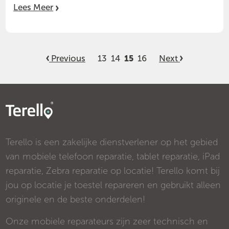
Lees Meer
Previous
13
14
16
Next
15
Terello is een zakelijke dienstverlener op het gebied
van mobiele telefoon reparatie, tablet reparatie, iPad
reparatie, Zebra reparatie op locatie! Terello komt bij
jou op locatie je toestel repareren en gebruikt alleen
originele en de beste onderdelen!
Onze mobiele reparateurs zijn zeer technisch en