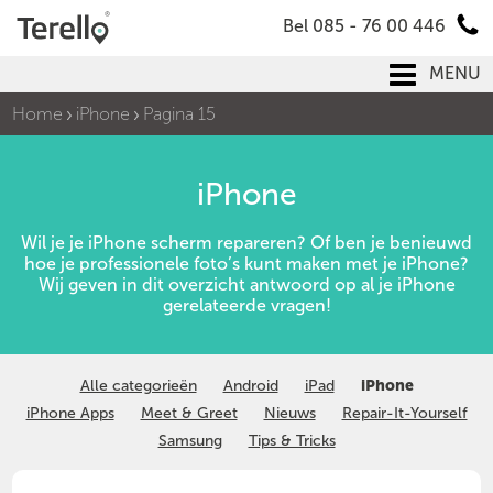
Bel 085 - 76 00 446
MENU
Home
iPhone
Pagina 15
iPhone
Wil je je iPhone scherm repareren? Of ben je benieuwd
hoe je professionele foto’s kunt maken met je iPhone?
Wij geven in dit overzicht antwoord op al je iPhone
gerelateerde vragen!
Alle categorieën
Android
iPad
iPhone
iPhone Apps
Meet & Greet
Nieuws
Repair-It-Yourself
Samsung
Tips & Tricks