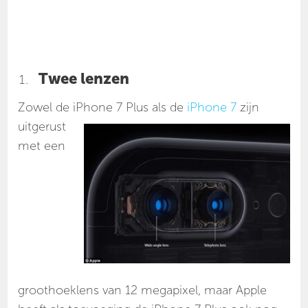
Twee lenzen
Zowel de iPhone 7 Plus a
ls de
iPhone 7
zijn
uitgerust
met een
groothoeklens van 12 megapixel, maar Apple