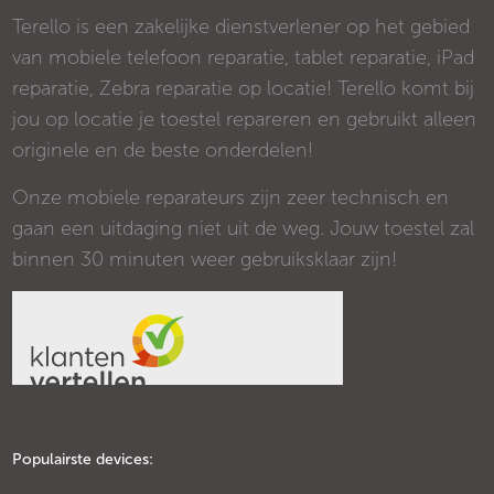
Terello is een zakelijke dienstverlener op het gebied
van mobiele telefoon reparatie, tablet reparatie, iPad
reparatie, Zebra reparatie op locatie! Terello komt bij
jou op locatie je toestel repareren en gebruikt alleen
originele en de beste onderdelen!
Onze mobiele reparateurs zijn zeer technisch en
gaan een uitdaging niet uit de weg. Jouw toestel zal
binnen 30 minuten weer gebruiksklaar zijn!
Populairste devices: