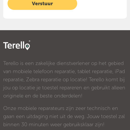
Terello is een zakelijke dienstverlener op het gebied
van mobiele telefoon reparatie, tablet reparatie, iPad
reparatie, Zebra reparatie op locatie! Terello komt bij
jou op locatie je toestel repareren en gebruikt alleen
originele en de beste onderdelen!
Onze mobiele reparateurs zijn zeer technisch en
gaan een uitdaging niet uit de weg. Jouw toestel zal
binnen 30 minuten weer gebruiksklaar zijn!