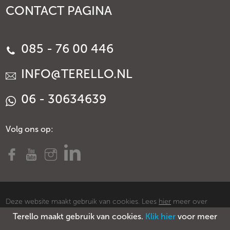
CONTACT PAGINA
085 - 76 00 446
INFO@TERELLO.NL
06 - 30634639
Volg ons op:
Deze website maakt gebruik van cookies. Lees
hier
meer over
Terello maakt gebruik van cookies.
Klik hier
voor meer
cookies.
© Copyright Terello
Voorwaarden
Privacy policy
Sitemap