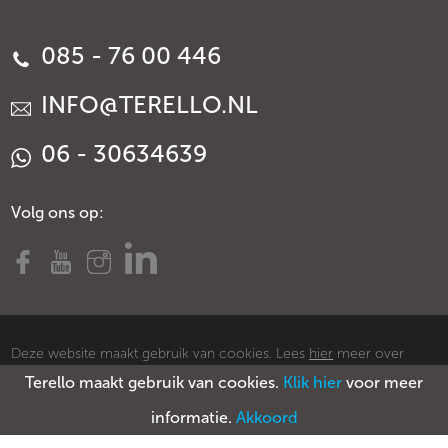
085 - 76 00 446
INFO@TERELLO.NL
06 - 30634639
Volg ons op:
Deze website maakt gebruik van cookies. Lees
hier
meer over
Terello maakt gebruik van cookies.
Klik hier
voor meer
cookies.
© Copyright Terello
Voorwaarden
Privacy policy
Sitemap
informatie.
Akkoord