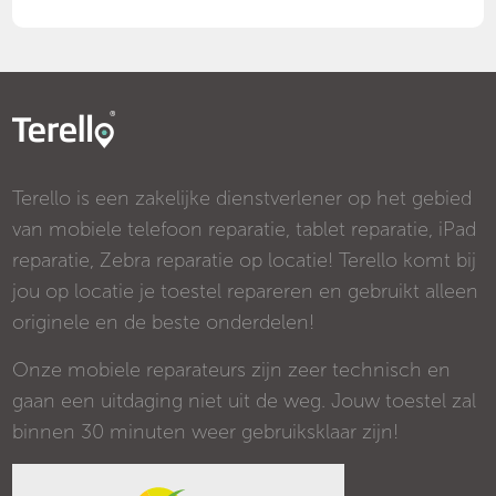
Terello is een zakelijke dienstverlener op het gebied
van mobiele telefoon reparatie, tablet reparatie, iPad
reparatie, Zebra reparatie op locatie! Terello komt bij
jou op locatie je toestel repareren en gebruikt alleen
originele en de beste onderdelen!
Onze mobiele reparateurs zijn zeer technisch en
gaan een uitdaging niet uit de weg. Jouw toestel zal
binnen 30 minuten weer gebruiksklaar zijn!