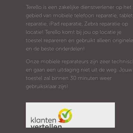
Terello is een zakelijke dienstverlener op het
gebied van mobiele telefoon reparatie, tablet
reparatie, iPad reparatie, Zebra reparatie op
locatie! Terello komt bij jou op locatie je
toestel repareren en gebruikt alleen originel
en de beste onderdelen!
Onze mobiele reparateurs zijn zeer technis
en gaan een uitdaging niet uit de weg. Jouw
toestel zal binnen 30 minuten weer
gebruiksklaar zijn!