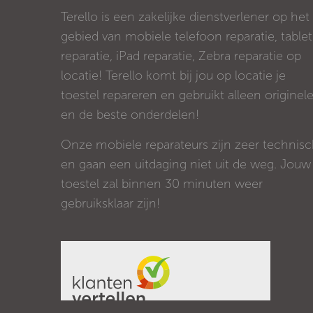
Terello is een zakelijke dienstverlener op het
gebied van mobiele telefoon reparatie, tablet
reparatie, iPad reparatie, Zebra reparatie op
locatie! Terello komt bij jou op locatie je
toestel repareren en gebruikt alleen originel
en de beste onderdelen!
Onze mobiele reparateurs zijn zeer technis
en gaan een uitdaging niet uit de weg. Jouw
toestel zal binnen 30 minuten weer
gebruiksklaar zijn!