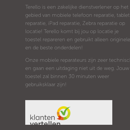
Terello is een zakelijke dienstverlener op het
gebied van mobiele telefoon reparatie, tablet
reparatie, iPad reparatie, Zebra reparatie op
locatie! Terello komt bij jou op locatie je
toestel repareren en gebruikt alleen originel
en de beste onderdelen!
Onze mobiele reparateurs zijn zeer technis
en gaan een uitdaging niet uit de weg. Jouw
toestel zal binnen 30 minuten weer
gebruiksklaar zijn!