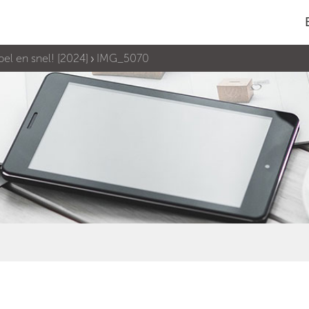
el en snel! [2024]
IMG_5070