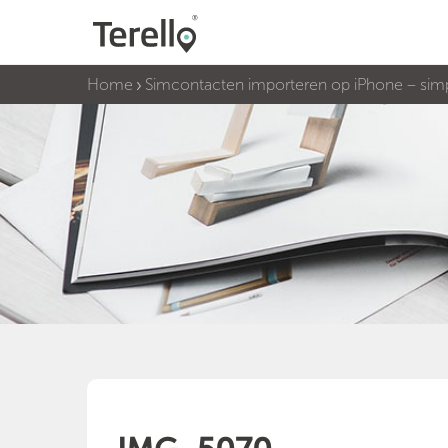
Home
Simcontacten importeren op iPhone – simp