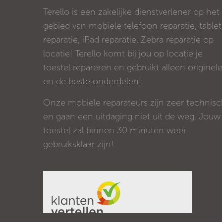
Terello is een zakelijke dienstverlener op het
gebied van mobiele telefoon reparatie, tablet
reparatie, iPad reparatie, Zebra reparatie op
locatie! Terello komt bij jou op locatie je
toestel repareren en gebruikt alleen originel
en de beste onderdelen!
Onze mobiele reparateurs zijn zeer technis
en gaan een uitdaging niet uit de weg. Jouw
toestel zal binnen 30 minuten weer
gebruiksklaar zijn!