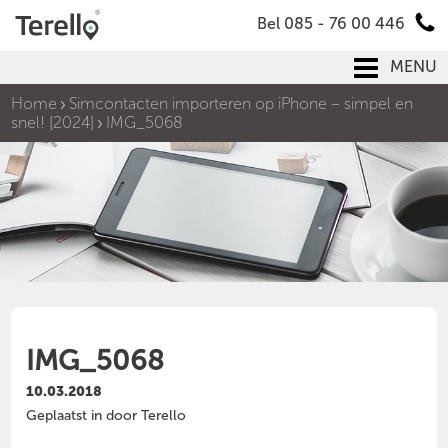
Bel 085 - 76 00 446
MENU
Home
Simcontacten importeren op iPhone – simpel en
snel! [2024]
IMG_5068
IMG_5068
10.03.2018
Geplaatst in door Terello