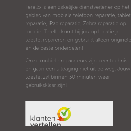
Terello is een zakelijke dienstverlener op het
gebied van mobiele telefoon reparatie, tablet
reparatie, iPad reparatie, Zebra reparatie op
locatie! Terello komt bij jou op locatie je
toestel repareren en gebruikt alleen originel
en de beste onderdelen!
Onze mobiele reparateurs zijn zeer technis
en gaan een uitdaging niet uit de weg. Jouw
toestel zal binnen 30 minuten weer
gebruiksklaar zijn!