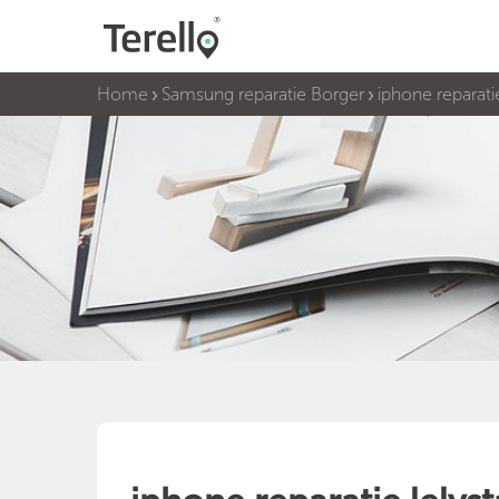
Home
Samsung reparatie Borger
iphone reparati