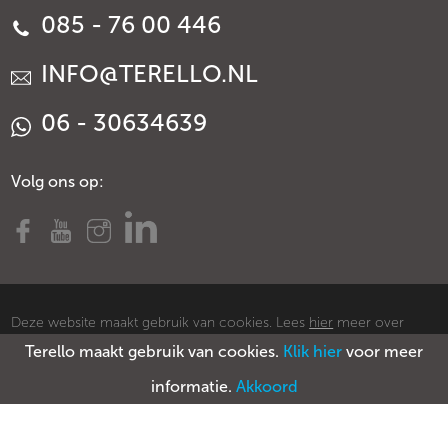
085 - 76 00 446
INFO@TERELLO.NL
06 - 30634639
Volg ons op:
Deze website maakt gebruik van cookies. Lees
hier
meer over
Terello maakt gebruik van cookies.
Klik hier
voor meer
cookies.
© Copyright Terello
Voorwaarden
Privacy policy
Sitemap
informatie.
Akkoord