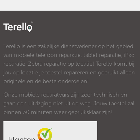
Terello is een zakelijke dienstverlener op het gebied
van mobiele telefoon reparatie, tablet reparatie, iPad
reparatie, Zebra reparatie op locatie! Terello komt bij
jou op locatie je toestel repareren en gebruikt alleen
originele en de beste onderdelen!
Onze mobiele reparateurs zijn zeer technisch en
gaan een uitdaging niet uit de weg. Jouw toestel zal
binnen 30 minuten weer gebruiksklaar zijn!