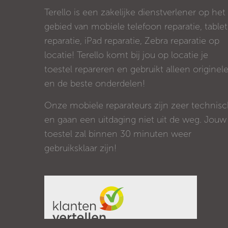
Terello is een zakelijke dienstverlener op het
gebied van mobiele telefoon reparatie, tablet
reparatie, iPad reparatie, Zebra reparatie op
locatie! Terello komt bij jou op locatie je
toestel repareren en gebruikt alleen originel
en de beste onderdelen!
Onze mobiele reparateurs zijn zeer technis
en gaan een uitdaging niet uit de weg. Jouw
toestel zal binnen 30 minuten weer
gebruiksklaar zijn!