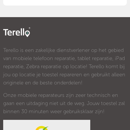
Terello is een zakelijke dienstverlener op het gebied
van mobiele telefoon reparatie, tablet reparatie, iPad
reparatie, Zebra reparatie op locatie! Terello komt bij
jou op locatie je toestel repareren en gebruikt alleen
originele en de beste onderdelen!
Onze mobiele reparateurs zijn zeer technisch en
gaan een uitdaging niet uit de weg. Jouw toestel zal
binnen 30 minuten weer gebruiksklaar zijn!