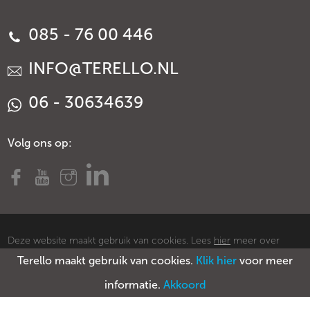
085 - 76 00 446
INFO@TERELLO.NL
06 - 30634639
Volg ons op:
Deze website maakt gebruik van cookies. Lees
hier
meer over
Terello maakt gebruik van cookies.
Klik hier
voor meer
cookies.
© Copyright Terello
Voorwaarden
Privacy policy
Sitemap
informatie.
Akkoord