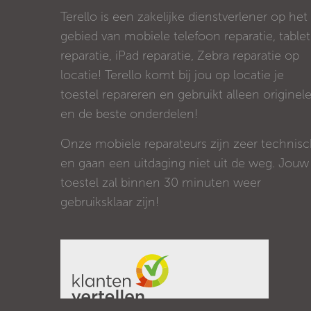
Terello is een zakelijke dienstverlener op het
gebied van mobiele telefoon reparatie, tablet
reparatie, iPad reparatie, Zebra reparatie op
locatie! Terello komt bij jou op locatie je
toestel repareren en gebruikt alleen originel
en de beste onderdelen!
Onze mobiele reparateurs zijn zeer technis
en gaan een uitdaging niet uit de weg. Jouw
toestel zal binnen 30 minuten weer
gebruiksklaar zijn!