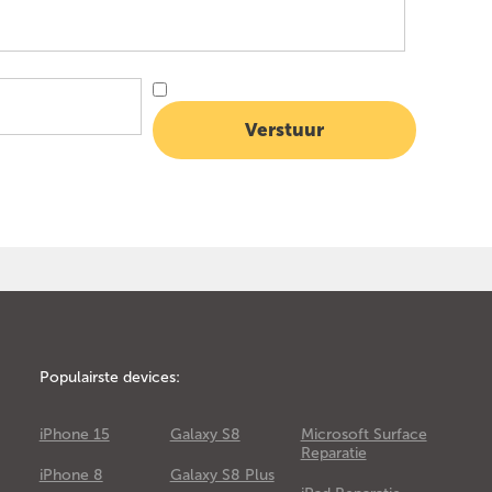
Populairste devices:
iPhone 15
Galaxy S8
Microsoft Surface
Reparatie
iPhone 8
Galaxy S8 Plus