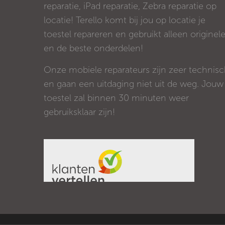
reparatie, iPad reparatie, Zebra reparatie op
locatie! Terello komt bij jou op locatie je
toestel repareren en gebruikt alleen originel
en de beste onderdelen!
Onze mobiele reparateurs zijn zeer technis
en gaan een uitdaging niet uit de weg. Jouw
toestel zal binnen 30 minuten weer
gebruiksklaar zijn!