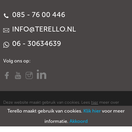
085 - 76 00 446
INFO@TERELLO.NL
06 - 30634639
Volg ons op:
Deze website maakt gebruik van cookies. Lees
hier
meer over
Terello maakt gebruik van cookies.
Klik hier
voor meer
cookies.
© Copyright Terello
Voorwaarden
Privacy policy
Sitemap
informatie.
Akkoord