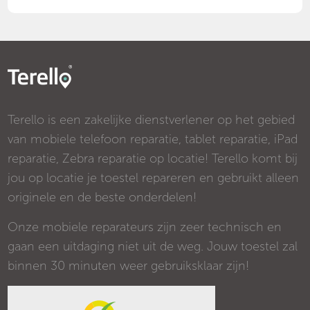
Terello is een zakelijke dienstverlener op het gebied
van mobiele telefoon reparatie, tablet reparatie, iPad
reparatie, Zebra reparatie op locatie! Terello komt bij
jou op locatie je toestel repareren en gebruikt alleen
originele en de beste onderdelen!
Onze mobiele reparateurs zijn zeer technisch en
gaan een uitdaging niet uit de weg. Jouw toestel zal
binnen 30 minuten weer gebruiksklaar zijn!