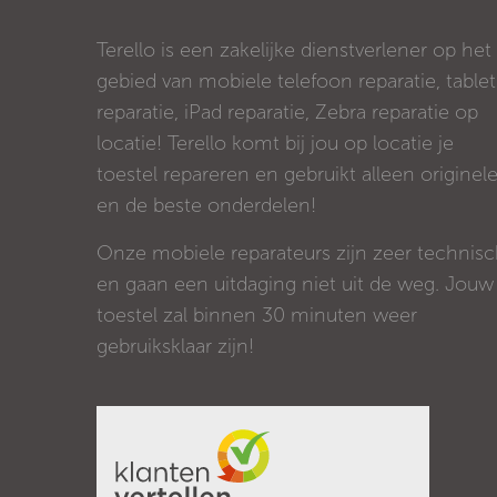
Terello is een zakelijke dienstverlener op het
gebied van mobiele telefoon reparatie, tablet
reparatie, iPad reparatie, Zebra reparatie op
locatie! Terello komt bij jou op locatie je
toestel repareren en gebruikt alleen originel
en de beste onderdelen!
Onze mobiele reparateurs zijn zeer technis
en gaan een uitdaging niet uit de weg. Jouw
toestel zal binnen 30 minuten weer
gebruiksklaar zijn!