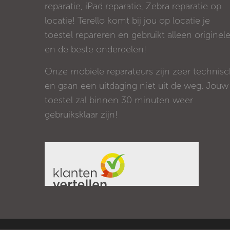
reparatie, iPad reparatie, Zebra reparatie op
locatie! Terello komt bij jou op locatie je
toestel repareren en gebruikt alleen originel
en de beste onderdelen!
Onze mobiele reparateurs zijn zeer technis
en gaan een uitdaging niet uit de weg. Jouw
toestel zal binnen 30 minuten weer
gebruiksklaar zijn!