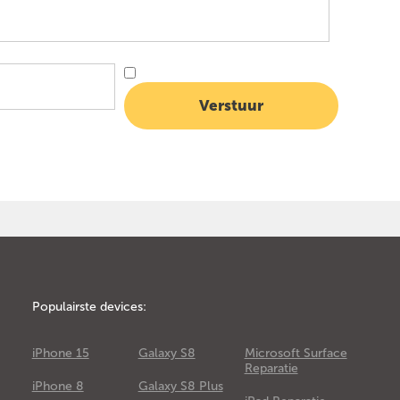
Populairste devices:
iPhone 15
Galaxy S8
Microsoft Surface
Reparatie
iPhone 8
Galaxy S8 Plus