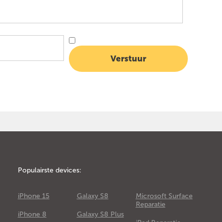
Populairste devices:
iPhone 15
Galaxy S8
Microsoft Surface
Reparatie
iPhone 8
Galaxy S8 Plus