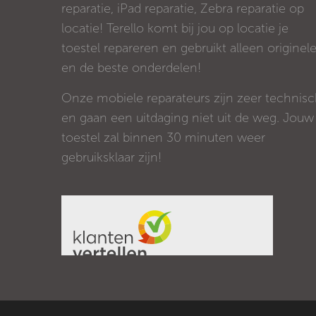
reparatie, iPad reparatie, Zebra reparatie op
locatie! Terello komt bij jou op locatie je
toestel repareren en gebruikt alleen originel
en de beste onderdelen!
Onze mobiele reparateurs zijn zeer technis
en gaan een uitdaging niet uit de weg. Jouw
toestel zal binnen 30 minuten weer
gebruiksklaar zijn!