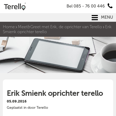
Bel 085 - 76 00 446
MENU
Home
Meet&Greet met Erik, de oprichter van Terello
Erik
Smienk oprichter terello
Erik Smienk oprichter terello
05.09.2016
Geplaatst in door Terello