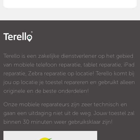
Terello is een zakelijke dienstverlener op het gebied
van mobiele telefoon reparatie, tablet reparatie, iPad
reparatie, Zebra reparatie op locatie! Terello komt bij
jou op locatie je toestel repareren en gebruikt alleen
originele en de beste onderdelen!
Onze mobiele reparateurs zijn zeer technisch en
gaan een uitdaging niet uit de weg. Jouw toestel zal
binnen 30 minuten weer gebruiksklaar zijn!