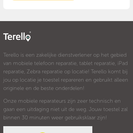
Terello is een zakelijke dienstverlener op het gebied
van mobiele telefoon reparatie, tablet reparatie, iPad
reparatie, Zebra reparatie op locatie! Terello komt bij
jou op locatie je toestel repareren en gebruikt alleen
originele en de beste onderdelen!
Onze mobiele reparateurs zijn zeer technisch en
gaan een uitdaging niet uit de weg. Jouw toestel zal
binnen 30 minuten weer gebruiksklaar zijn!