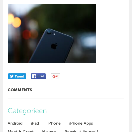
COMMENTS
Categorieen
Android
iPad
iPhone
iPhone Apps
Meet & Greet
Nieuws
Repair-It-Yourself