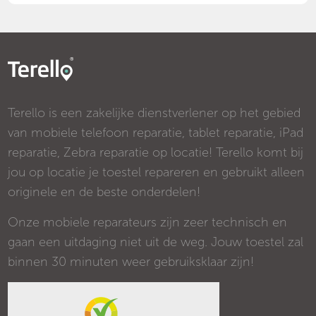
Terello is een zakelijke dienstverlener op het gebied
van mobiele telefoon reparatie, tablet reparatie, iPad
reparatie, Zebra reparatie op locatie! Terello komt bij
jou op locatie je toestel repareren en gebruikt alleen
originele en de beste onderdelen!
Onze mobiele reparateurs zijn zeer technisch en
gaan een uitdaging niet uit de weg. Jouw toestel zal
binnen 30 minuten weer gebruiksklaar zijn!