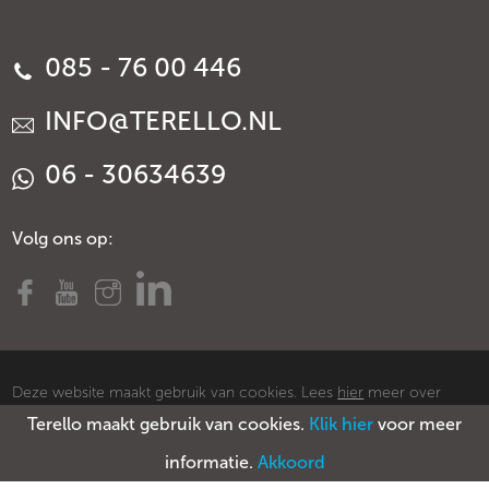
085 - 76 00 446
INFO@TERELLO.NL
06 - 30634639
Volg ons op:
Deze website maakt gebruik van cookies. Lees
hier
meer over
Terello maakt gebruik van cookies.
Klik hier
voor meer
cookies.
© Copyright Terello
Voorwaarden
Privacy policy
Sitemap
informatie.
Akkoord