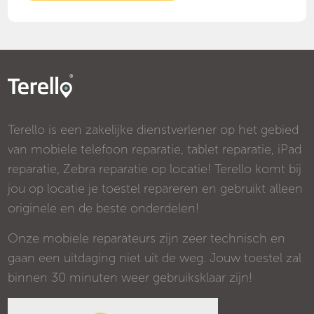
Terello is een zakelijke dienstverlener op het gebied
van mobiele telefoon reparatie, tablet reparatie, iPad
reparatie, Zebra reparatie op locatie! Terello komt bij
jou op locatie je toestel repareren en gebruikt alleen
originele en de beste onderdelen!
Onze mobiele reparateurs zijn zeer technisch en
gaan een uitdaging niet uit de weg. Jouw toestel zal
binnen 30 minuten weer gebruiksklaar zijn!