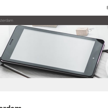
msterdam