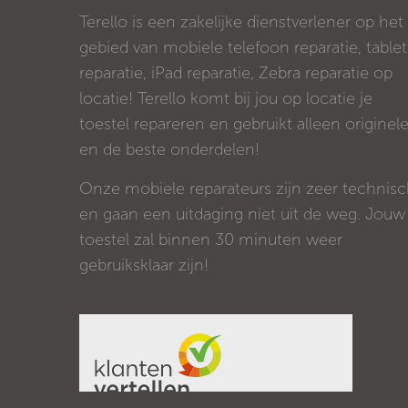
Terello is een zakelijke dienstverlener op het
gebied van mobiele telefoon reparatie, tablet
reparatie, iPad reparatie, Zebra reparatie op
locatie! Terello komt bij jou op locatie je
toestel repareren en gebruikt alleen originel
en de beste onderdelen!
Onze mobiele reparateurs zijn zeer technis
en gaan een uitdaging niet uit de weg. Jouw
toestel zal binnen 30 minuten weer
gebruiksklaar zijn!