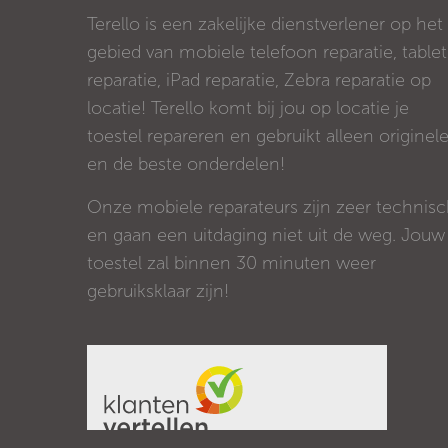
Terello is een zakelijke dienstverlener op het
gebied van mobiele telefoon reparatie, tablet
reparatie, iPad reparatie, Zebra reparatie op
locatie! Terello komt bij jou op locatie je
toestel repareren en gebruikt alleen originel
en de beste onderdelen!
Onze mobiele reparateurs zijn zeer technis
en gaan een uitdaging niet uit de weg. Jouw
toestel zal binnen 30 minuten weer
gebruiksklaar zijn!