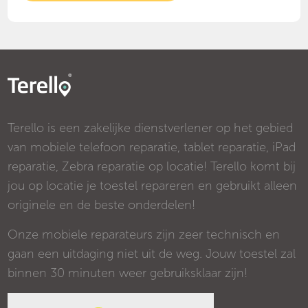
Terello is een zakelijke dienstverlener op het gebied
van mobiele telefoon reparatie, tablet reparatie, iPad
reparatie, Zebra reparatie op locatie! Terello komt bij
jou op locatie je toestel repareren en gebruikt alleen
originele en de beste onderdelen!
Onze mobiele reparateurs zijn zeer technisch en
gaan een uitdaging niet uit de weg. Jouw toestel zal
binnen 30 minuten weer gebruiksklaar zijn!