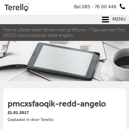
Bel 085 - 76 00 446
MENU
Home
Beter leren filmen met je iPhone – Tips van een Pro!
[2020]
pmcxsfaoqik-redd-angelo
pmcxsfaoqik-redd-angelo
21.01.2017
Geplaatst in door Terello