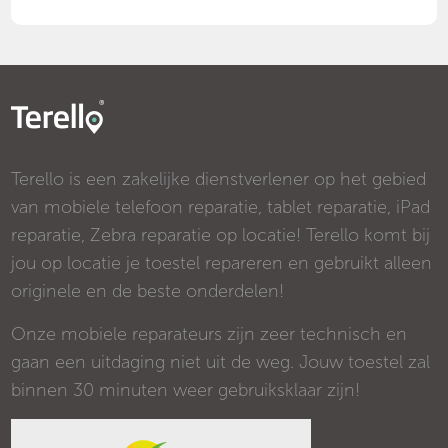
Terello is een zakelijke dienstverlener op het gebied
van mobiele telefoon reparatie, tablet reparatie, iPad
reparatie, Zebra reparatie op locatie! Terello komt bij
jou op locatie je toestel repareren en gebruikt alleen
originele en de beste onderdelen!
Onze mobiele reparateurs zijn zeer technisch en
gaan een uitdaging niet uit de weg. Jouw toestel zal
binnen 30 minuten weer gebruiksklaar zijn!