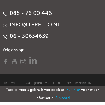
085 - 76 00 446
INFO@TERELLO.NL
06 - 30634639
Volg ons op:
Deze website maakt gebruik van cookies. Lees
hier
meer over
Terello maakt gebruik van cookies.
Klik hier
voor meer
cookies.
© Copyright Terello
Voorwaarden
Privacy policy
Sitemap
informatie.
Akkoord