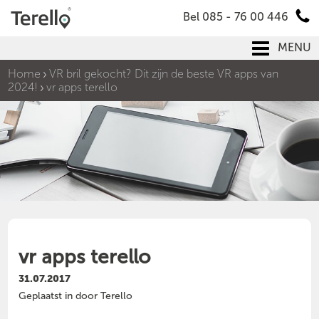
Bel 085 - 76 00 446
MENU
Home
VR bril gekocht? Dit zijn de beste VR apps van
2024!
vr apps terello
vr apps terello
31.07.2017
Geplaatst in door Terello