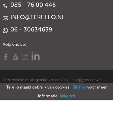
085 - 76 00 446
INFO@TERELLO.NL
06 - 30634639
Volg ons op:
Deze website maakt gebruik van cookies. Lees
hier
meer over
Terello maakt gebruik van cookies.
Klik hier
voor meer
cookies.
© Copyright Terello
Voorwaarden
Privacy policy
Sitemap
informatie.
Akkoord