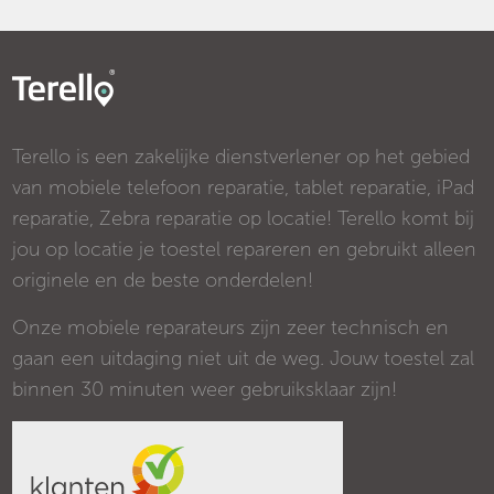
Terello is een zakelijke dienstverlener op het gebied
van mobiele telefoon reparatie, tablet reparatie, iPad
reparatie, Zebra reparatie op locatie! Terello komt bij
jou op locatie je toestel repareren en gebruikt alleen
originele en de beste onderdelen!
Onze mobiele reparateurs zijn zeer technisch en
gaan een uitdaging niet uit de weg. Jouw toestel zal
binnen 30 minuten weer gebruiksklaar zijn!