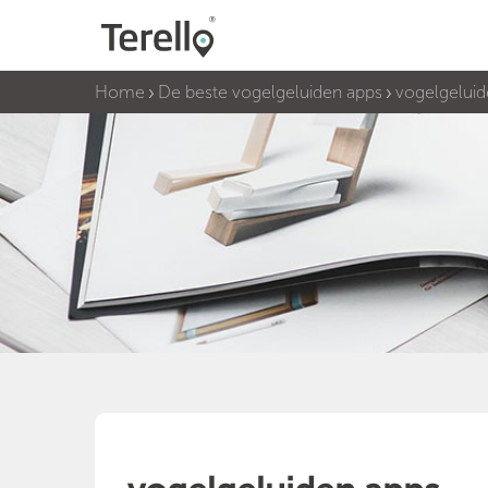
Home
De beste vogelgeluiden apps
vogelgeluid