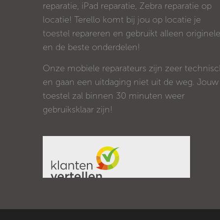
reparatie, iPad reparatie, Zebra reparatie op
locatie! Terello komt bij jou op locatie je
toestel repareren en gebruikt alleen originel
en de beste onderdelen!
Onze mobiele reparateurs zijn zeer technis
en gaan een uitdaging niet uit de weg. Jouw
toestel zal binnen 30 minuten weer
gebruiksklaar zijn!