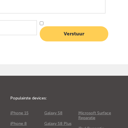
Populairste devices:
iPhone 15
Galaxy S8
Microsoft Surface
Reparatie
iPhone 8
Galaxy S8 Plus