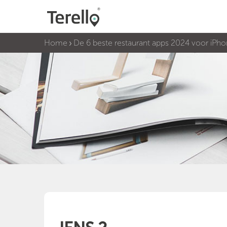
Home
De 6 beste restaurant apps 2024 voor iPho