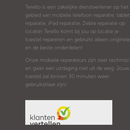
Terello is een zakelijke dienstverlener op het
gebied van mobiele telefoon reparatie, tablet
reparatie, iPad reparatie, Zebra reparatie op
locatie! Terello komt bij jou op locatie je
toestel repareren en gebruikt alleen originel
en de beste onderdelen!
Onze mobiele reparateurs zijn zeer technis
en gaan een uitdaging niet uit de weg. Jouw
toestel zal binnen 30 minuten weer
gebruiksklaar zijn!