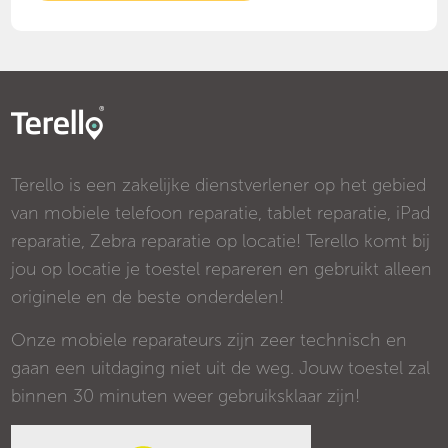
Terello is een zakelijke dienstverlener op het gebied
van mobiele telefoon reparatie, tablet reparatie, iPad
reparatie, Zebra reparatie op locatie! Terello komt bij
jou op locatie je toestel repareren en gebruikt alleen
originele en de beste onderdelen!
Onze mobiele reparateurs zijn zeer technisch en
gaan een uitdaging niet uit de weg. Jouw toestel zal
binnen 30 minuten weer gebruiksklaar zijn!