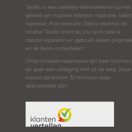
Terello is een zakelijke dienstverlener op het
gebied van mobiele telefoon reparatie, tablet
reparatie, iPad reparatie, Zebra reparatie op
locatie! Terello komt bij jou op locatie je
toestel repareren en gebruikt alleen originel
en de beste onderdelen!
Onze mobiele reparateurs zijn zeer technis
en gaan een uitdaging niet uit de weg. Jouw
toestel zal binnen 30 minuten weer
gebruiksklaar zijn!