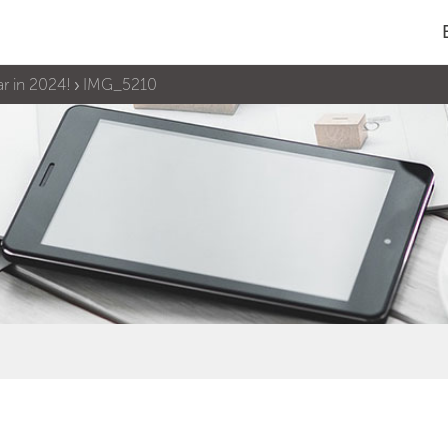
r in 2024!
IMG_5210