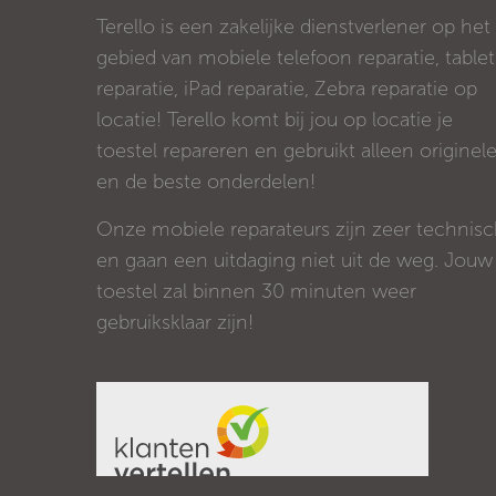
Terello is een zakelijke dienstverlener op het
gebied van mobiele telefoon reparatie, tablet
reparatie, iPad reparatie, Zebra reparatie op
locatie! Terello komt bij jou op locatie je
toestel repareren en gebruikt alleen originel
en de beste onderdelen!
Onze mobiele reparateurs zijn zeer technis
en gaan een uitdaging niet uit de weg. Jouw
toestel zal binnen 30 minuten weer
gebruiksklaar zijn!