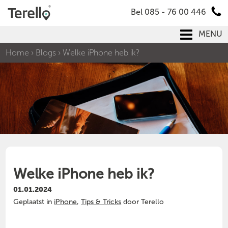
Bel 085 - 76 00 446
MENU
Home
›
Blogs
›
Welke iPhone heb ik?
Welke iPhone heb ik?
01.01.2024
Geplaatst in
iPhone
,
Tips & Tricks
door Terello