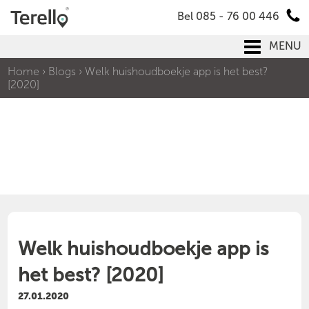
Bel 085 - 76 00 446
MENU
Home
›
Blogs
›
Welk huishoudboekje app is het best?
[2020]
Welk huishoudboekje app is
het best? [2020]
27.01.2020