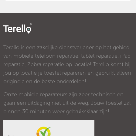
Terello is een zakelijke dienstverlener op het gebied
van mobiele telefoon reparatie, tablet reparatie, iPad
reparatie, Zebra reparatie op locatie! Terello komt bij
jou op locatie je toestel repareren en gebruikt alleen
originele en de beste onderdelen!
Onze mobiele reparateurs zijn zeer technisch en
gaan een uitdaging niet uit de weg. Jouw toestel zal
binnen 30 minuten weer gebruiksklaar zijn!