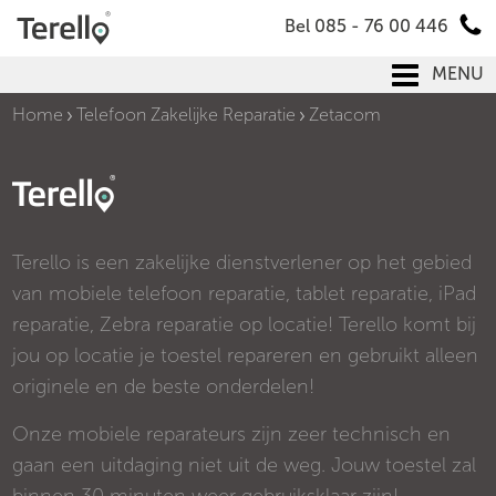
Bel 085 - 76 00 446
MENU
Home
Telefoon Zakelijke Reparatie
Zetacom
Terello is een zakelijke dienstverlener op het gebied
van mobiele telefoon reparatie, tablet reparatie, iPad
reparatie, Zebra reparatie op locatie! Terello komt bij
jou op locatie je toestel repareren en gebruikt alleen
originele en de beste onderdelen!
Onze mobiele reparateurs zijn zeer technisch en
gaan een uitdaging niet uit de weg. Jouw toestel zal