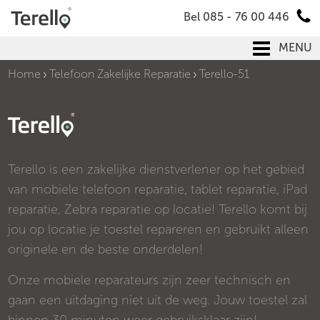
Bel 085 - 76 00 446
MENU
Home
Telefoon Zakelijke Reparatie
Terello-51
Terello is een zakelijke dienstverlener op het gebied
van mobiele telefoon reparatie, tablet reparatie, iPad
reparatie, Zebra reparatie op locatie! Terello komt bij
jou op locatie je toestel repareren en gebruikt alleen
originele en de beste onderdelen!
Onze mobiele reparateurs zijn zeer technisch en
gaan een uitdaging niet uit de weg. Jouw toestel zal