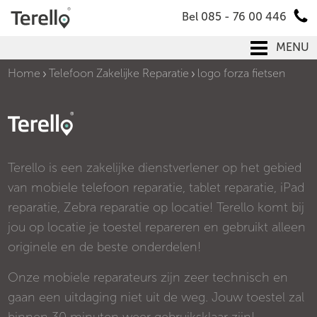
Bel 085 - 76 00 446
MENU
Home
Telefoon Zakelijke Reparatie
logo forza fietsen
Terello is een zakelijke dienstverlener op het gebied
van mobiele telefoon reparatie, tablet reparatie, iPad
reparatie, Zebra reparatie op locatie! Terello komt bij
jou op locatie je toestel repareren en gebruikt alleen
originele en de beste onderdelen!
Onze mobiele reparateurs zijn zeer technisch en
gaan een uitdaging niet uit de weg. Jouw toestel zal