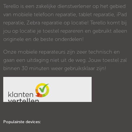
Terello is een zakelijke dienstverlener op het gebied
van mobiele telefoon reparatie, tablet reparatie, iPad
reparatie, Zebra reparatie op locatie! Terello komt bij
jou op locatie je toestel repareren en gebruikt alleen
originele en de beste onderdelen!
Onze mobiele reparateurs zijn zeer technisch en
gaan een uitdaging niet uit de weg. Jouw toestel zal
binnen 30 minuten weer gebruiksklaar zijn!
Populairste devices: