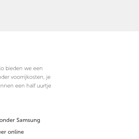
llo bieden we een
er voorrijkosten, je
innen een half uurtje
 zonder Samsung
er online