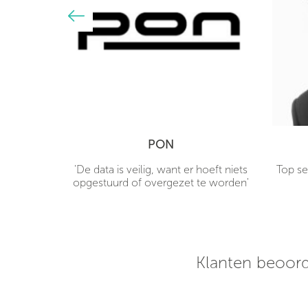
PON
hones
'De data is veilig, want er hoeft niets
Top se
 mijn deur
opgestuurd of overgezet te worden'
rpe prijs!
 een uur
klaar voor
Klanten beoord