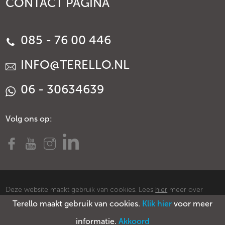
CONTACT PAGINA
085 - 76 00 446
INFO@TERELLO.NL
06 - 30634639
Volg ons op:
Deze website maakt gebruik van cookies. Lees
hier
meer over
Terello maakt gebruik van cookies.
Klik hier
voor meer
cookies.
© Copyright Terello
Voorwaarden
Privacy policy
Sitemap
informatie.
Akkoord