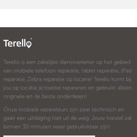
Terello is een zakelijke dienstverlener op het gebied
van mobiele telefoon reparatie, tablet reparatie, iPad
reparatie, Zebra reparatie op locatie! Terello komt bij
jou op locatie je toestel repareren en gebruikt alleen
originele en de beste onderdelen!
Onze mobiele reparateurs zijn zeer technisch en
gaan een uitdaging niet uit de weg. Jouw toestel zal
binnen 30 minuten weer gebruiksklaar zijn!