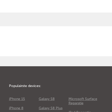
Populairste devices:
iPhone 15
Galaxy S8
Microsoft Surface
Reparatie
iPhone 8
Galaxy S8 Plus