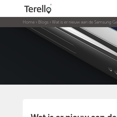
Home
›
Blogs
›
Wat is er nieuw aan de Samsung Ga