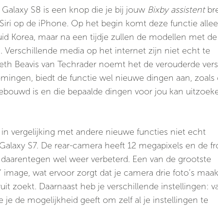
alaxy S8 is een knop die je bij jouw
Bixby assistent
br
t Siri op de iPhone. Op het begin komt deze functie allee
uid Korea, maar na een tijdje zullen de modellen met de
 Verschillende media op het internet zijn niet echt te
reth Beavis van Techrader noemt het de verouderde vers
komingen, biedt de functie wel nieuwe dingen aan, zoals
gebouwd is en die bepaalde dingen voor jou kan uitzoek
n vergelijking met andere nieuwe functies niet echt
 Galaxy S7. De rear-camera heeft 12 megapixels en de fr
 daarentegen wel weer verbeterd. Een van de grootste
’ image, wat ervoor zorgt dat je camera drie foto’s maa
it zoekt. Daarnaast heb je verschillende instellingen: v
je de mogelijkheid geeft om zelf al je instellingen te