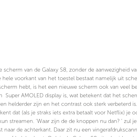
rote scherm van de Galaxy S8, zonder de aanwezigheid v
de hele voorkant van het toestel bestaat namelijk uit sch
er scherm hebt, is het een nieuwe scherm ook van veel b
een Super AMOLED display is, wat betekent dat het sche
en helderder zijn en het contrast ook sterk verbeterd i
nt dat (als je straks iets extra betaalt voor Netflix) je o
 kun streamen. ‘Waar zijn de de knoppen nu dan? ‘ zul je
t naar de achterkant. Daar zit nu een vingerafdrukscann