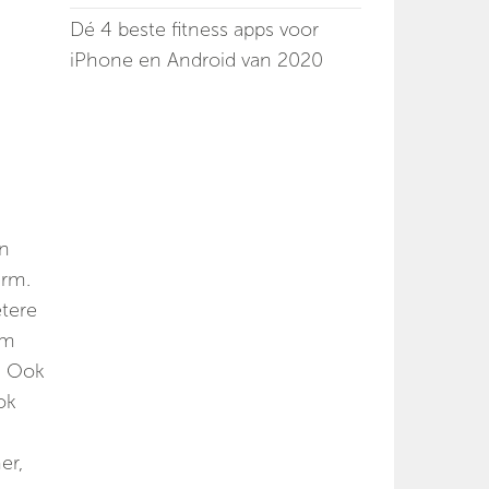
Dé 4 beste fitness apps voor
iPhone en Android van 2020
an
erm.
etere
rm
s. Ook
ok
er,