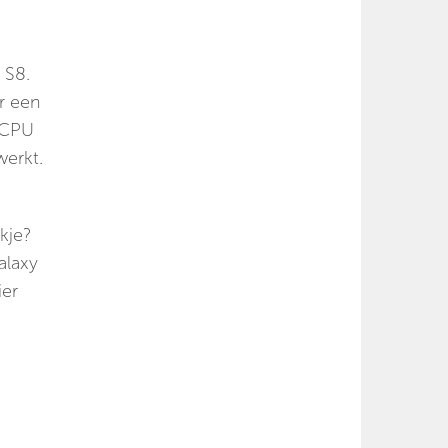
 S8.
r een
r CPU
werkt.
kje?
alaxy
ier