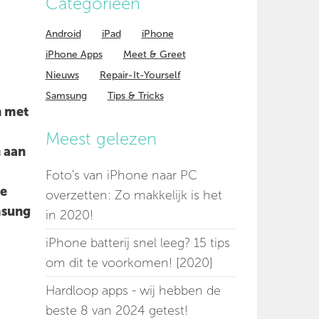
Categorieen
Android
iPad
iPhone
iPhone Apps
Meet & Greet
Nieuws
Repair-It-Yourself
Samsung
Tips & Tricks
n met
Meest gelezen
 aan
Foto's van iPhone naar PC
ke
overzetten: Zo makkelijk is het
msung
in 2020!
iPhone batterij snel leeg? 15 tips
om dit te voorkomen! [2020]
Hardloop apps - wij hebben de
beste 8 van 2024 getest!