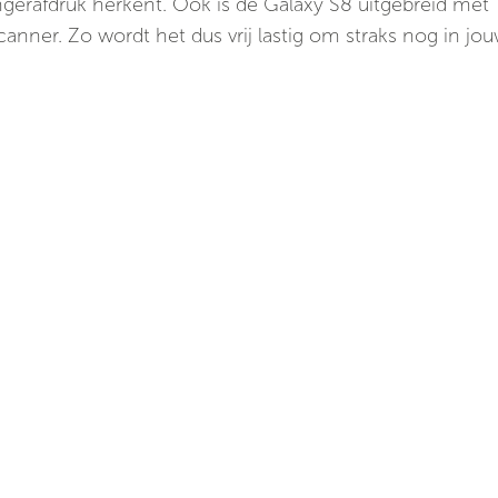
 vingerafdruk herkent. Ook is de Galaxy S8 uitgebreid met
anner. Zo wordt het dus vrij lastig om straks nog in jo