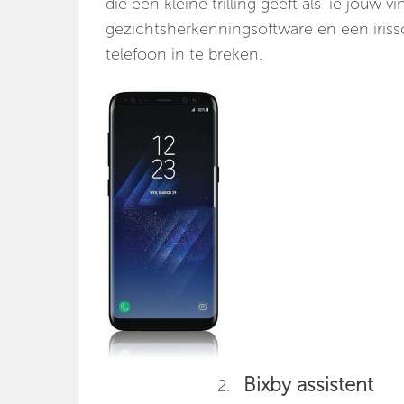
die een kleine trilling geeft als ‘ie jouw
gezichtsherkenningsoftware en een irissc
telefoon in te breken.
Bixby assistent