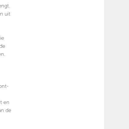
engt.
n uit
ie
 de
en.
ont-
kt en
an de