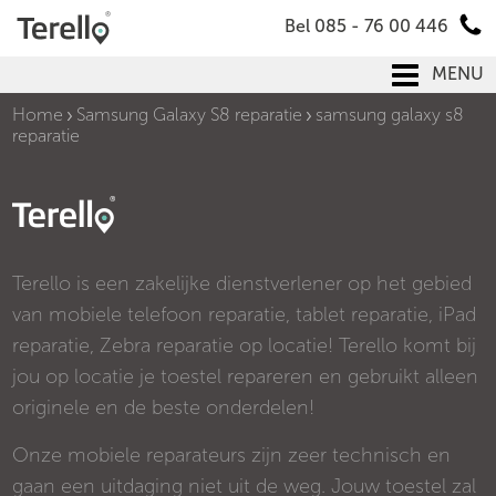
Bel 085 - 76 00 446
MENU
Home
Samsung Galaxy S8 reparatie
samsung galaxy s8
reparatie
Terello is een zakelijke dienstverlener op het gebied
van mobiele telefoon reparatie, tablet reparatie, iPad
reparatie, Zebra reparatie op locatie! Terello komt bij
jou op locatie je toestel repareren en gebruikt alleen
originele en de beste onderdelen!
Onze mobiele reparateurs zijn zeer technisch en
gaan een uitdaging niet uit de weg. Jouw toestel zal