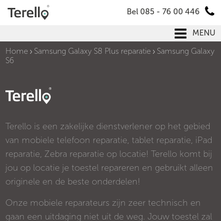
Bel 085 - 76 00 446
MENU
Home
Samsung Galaxy S8 Plus reparatie
Samsung Galaxy
S6
Terello is een zakelijke dienstverlener op het gebied
van mobiele telefoon reparatie, tablet reparatie, iPad
reparatie, Zebra reparatie op locatie! Terello komt bij
jou op locatie je toestel repareren en gebruikt alleen
originele en de beste onderdelen!
Onze mobiele reparateurs zijn zeer technisch en
gaan een uitdaging niet uit de weg. Jouw toestel zal