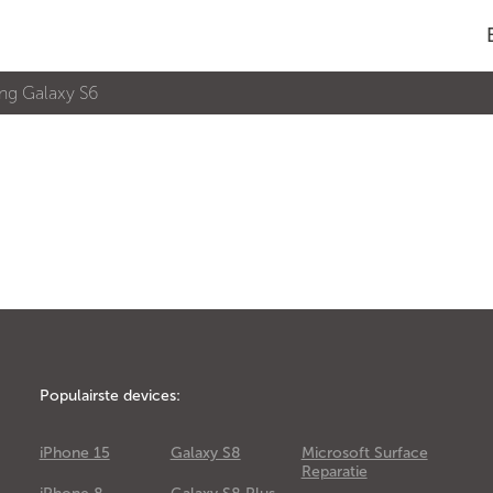
g Galaxy S6
Populairste devices:
iPhone 15
Galaxy S8
Microsoft Surface
Reparatie