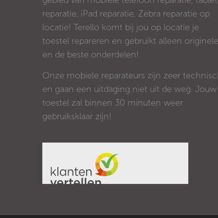
gebied van mobiele telefoon reparatie, tablet
reparatie, iPad reparatie, Zebra reparatie op
locatie! Terello komt bij jou op locatie je
toestel repareren en gebruikt alleen originel
en de beste onderdelen!
Onze mobiele reparateurs zijn zeer technis
en gaan een uitdaging niet uit de weg. Jouw
toestel zal binnen 30 minuten weer
gebruiksklaar zijn!