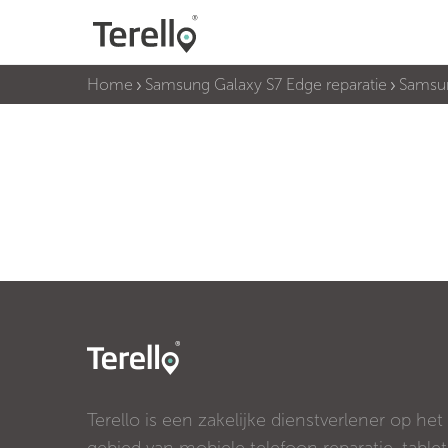
Home
Samsung Galaxy S7 Edge reparatie
Samsun
Terello is een zakelijke dienstverlener op het